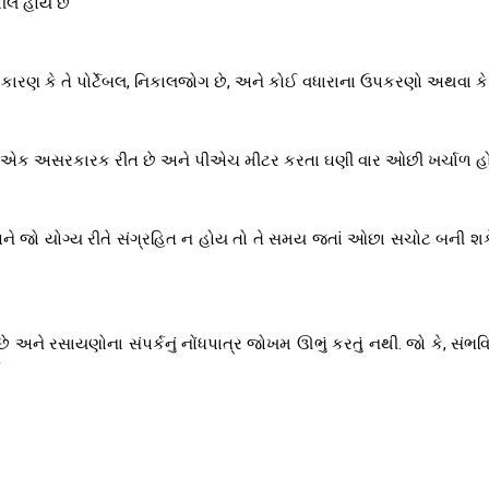
ીલ હોય છે
કારણ કે તે પોર્ટેબલ, નિકાલજોગ છે, અને કોઈ વધારાના ઉપકરણો અથવા ક
ી એક અસરકારક રીત છે અને પીએચ મીટર કરતા ઘણી વાર ઓછી ખર્ચાળ હ
 અને જો યોગ્ય રીતે સંગ્રહિત ન હોય તો તે સમય જતાં ઓછા સચોટ બની શક
 અને રસાયણોના સંપર્કનું નોંધપાત્ર જોખમ ઊભું કરતું નથી. જો કે, સંભ