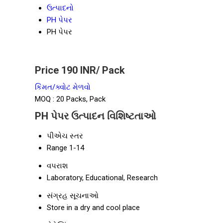
ઉત્પાદનો
PH પેપર
PH પેપર
Price 190 INR
/ Pack
કિંમત/ક્વોટ મેળવો
MOQ :
20 Packs, Pack
PH પેપર ઉત્પાદન વિશિષ્ટતાઓ
પીએચ સ્તર
Range 1-14
વપરાશ
Laboratory, Educational, Research
સંગ્રહ સૂચનાઓ
Store in a dry and cool place