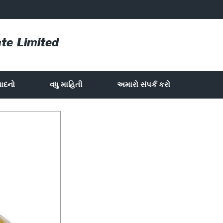
પાદનો
વધુ માહિતી
અમારો સંપર્ક કરો