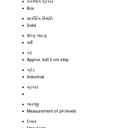
પેકેજિંગ પ્રકાર
Box
શારીરિક સ્થિતિ
Solid
શેલ્ફ લાઇફ
વર્ષો
કદ
Approx. 6x0.5 cm strip
ગ્રેડ
Industrial
પ્રકાર
અરજી
Measurement of pH levels
દેખાવ