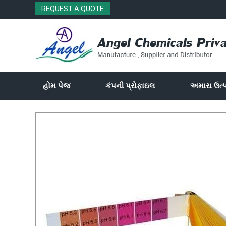
REQUEST A QUOTE
હોમ પેજ
કંપની પ્રોફાઇલ
અમારા ઉત્