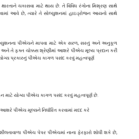
રતાને ચકાસવા માટે થાય છે. તે વિવિધ રંગોના મિશ્રણ સાથે
ામાં આવે છે, ત્યારે તે સોલ્યુશનમાં હાઇડ્રોજન આયનો સાથે
ોલ્યુશનના પીએચને માપવા માટે એક સરળ, સસ્તું અને અનુકૂળ
અને તે ફક્ત ચોક્કસ શ્રેણીમાં આશરે પીએચ મૂલ્ય પ્રદાન કરી
યોગ્ય પ્રકારનું પીએચ કાગળ પસંદ કરવું મહત્વપૂર્ણ
ન માટે યોગ્ય પીએચ કાગળ પસંદ કરવું મહત્વપૂર્ણ છે.
 આશરે પીએચ મૂલ્યને નિર્ધારિત કરવામાં મદદ કરે
નશીલતાવાળા પીએચ પેપર પીએચમાં નાના ફેરફારો શોધી શકે છે,