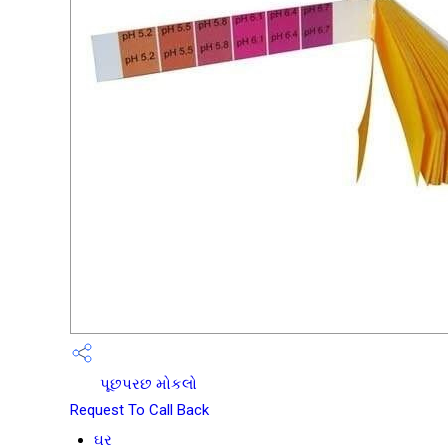
પૂછપરછ મોકલો
Request To Call Back
ઘર