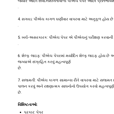
જ્યારે ઓછી સંવેદનશીલતાવાળા પીએચ પેપર ઓછા પ્રતિભાવશ
.
4. સગવડ: પીએચ કાગળ ઘણીવાર વાપરવા માટે અનુકૂળ હોય છે 
.
5. ખર્ચ-અસરકારક: પીએચ પેપર એ પીએચનું પરીક્ષણ કરવાન
.
6. શેલ્ફ લાઇફ: પીએચ પેપરમાં મર્યાદિત શેલ્ફ લાઇફ હોય છે
જગ્યાએ સંગ્રહિત કરવું મહત્વપૂર્ણ
છે.
7. સલામતી: પીએચ કાગળ સામાન્ય રીતે વાપરવા માટે સલામત છે
પાલન કરવું અને રક્ષણાત્મક સાધનોનો ઉપયોગ કરવો મહત્વપૂર્ણ
છે.
વિશિષ્ટતાઓ:
પ્રકાર: પેપર