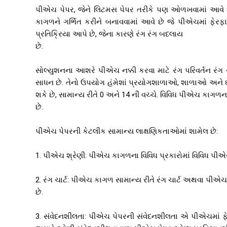
પીએચ પેપર, જેને લિટમસ પેપર તરીકે પણ ઓળખવામાં આવે છે,
કાગળને ગર્ભિત કરીને બનાવવામાં આવે છે જે પીએચમાં ફેરફા
પ્રતિક્રિયા આપે છે, જેના કારણે રંગ રંગ બદલાય
છે.
સોલ્યુશનના આશરે પીએચ નક્કી કરવા માટે રંગ પરિવર્તન રં
સાધન છે. તેનો ઉપયોગ હંમેશાં પ્રયોગશાળાઓ, શાળાઓ અને ઘરન
શકે છે, સામાન્ય રીતે 0 અને 14 ની વચ્ચે. વિવિધ પીએચ કાગળના
છે.
પીએચ પેપરની કેટલીક સામાન્ય લાક્ષણિકતાઓમાં શામેલ છે:
1. પીએચ શ્રેણી: પીએચ કાગળના વિવિધ પ્રકારોમાં વિવિધ પીએચ 
2. રંગ ચાર્ટ: પીએચ કાગળ સામાન્ય રીતે રંગ ચાર્ટ અથવા પીએચ 
છે.
3. સંવેદનશીલતા: પીએચ પેપરની સંવેદનશીલતા એ પીએચમાં ફેર