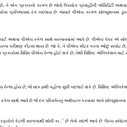
 તે એક પ્રકારનો કાગળ છે જેનો ઉપયોગ પ્રવાહીની એસિડિટી અથવા ક્ષા
રોના પ્રતિભાવમાં રંગ બદલાય છે. જ્યારે પીએચ કાગળ સોલ્યુશનમાં ડૂબવ
ગ ચાર્ટ અથવા પીએચ સ્કેલ સાથે સરખાવવામાં આવે છે. પીએચ પેપર એ સ
ા પરીક્ષણ કીટમાં થાય છે. જો કે, તે પીએચ મીટર કરતા ઓછું સચોટ છે, 
 પ્રકારોમાં વિવિધ પીએચ રેન્જ હોઈ શકે છે, તેથી વિશિષ્ટ એપ્લિકેશન માટે 
રેન્જ હોય છે, જે સાંકડાથી પહોળા સુધી બદલાઈ શકે છે. વિશિષ્ટ એપ્લિકેશ
સ્કેલ સાથે આવે છે જે રંગ પરિવર્તનનું અર્થઘટન કરવામાં અને સોલ્યુશનના
ફારોને કેટલી સરળતાથી શોધી કા.ે છે તેનો સંદર્ભ આપે છે. ઉચ્ચ સંવેદ