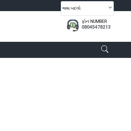
ભાષા બદલો
ફોન NUMBER
08045478213