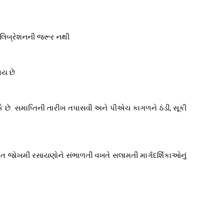
ેલિબ્રેશનની જરૂર નથી
ોય છે
ે છે. સમાપ્તિની તારીખ તપાસવી અને પીએચ કાગળને ઠંડી, સૂકી
વિત જોખમી રસાયણોને સંભાળતી વખતે સલામતી માર્ગદર્શિકાઓનું