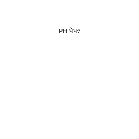
PH પેપર